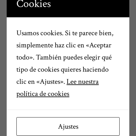
Cookies
Usamos cookies. Si te parece bien,
simplemente haz clic en «Aceptar
He leído y acepto el
Aviso Legal
todo». También puedes elegir qué
y la
Política de Privacidad
.
tipo de cookies quieres haciendo
clic en «Ajustes».
Lee nuestra
Declaro, bajo mi propia
política de cookies
responsabilidad, ser mayor de 18 años
y respondo de manera exclusiva de la
veracidad de dicha declaración.
Ajustes