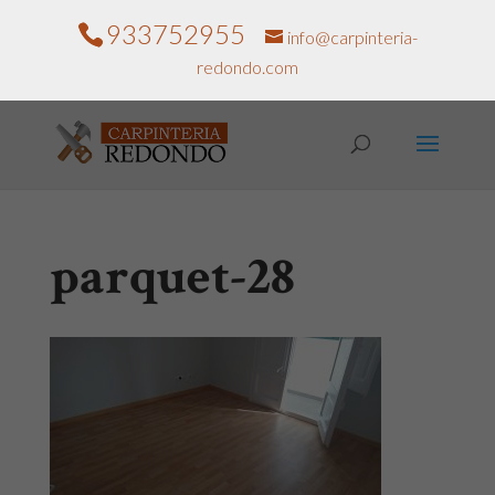
933752955
info@carpinteria-
redondo.com
parquet-28