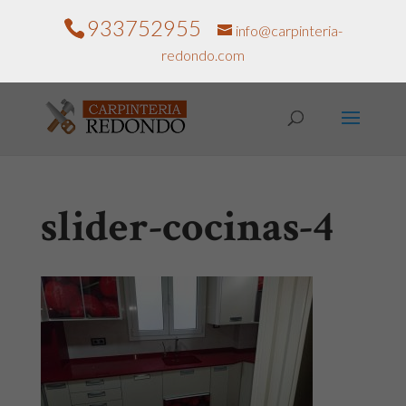
933752955
info@carpinteria-
redondo.com
slider-cocinas-4