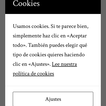
Cookies
Usamos cookies. Si te parece bien,
simplemente haz clic en «Aceptar
He leído y acepto el
Aviso Legal
todo». También puedes elegir qué
y la
Política de Privacidad
.
tipo de cookies quieres haciendo
clic en «Ajustes».
Lee nuestra
Declaro, bajo mi propia
política de cookies
responsabilidad, ser mayor de 18 años
y respondo de manera exclusiva de la
veracidad de dicha declaración.
Ajustes