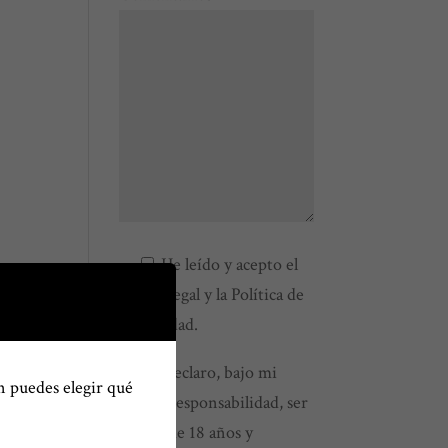
He leído y acepto el
Aviso Legal
y la
Política de
Privacidad
.
Declaro, bajo mi
n puedes elegir qué
propia responsabilidad, ser
mayor de 18 años y