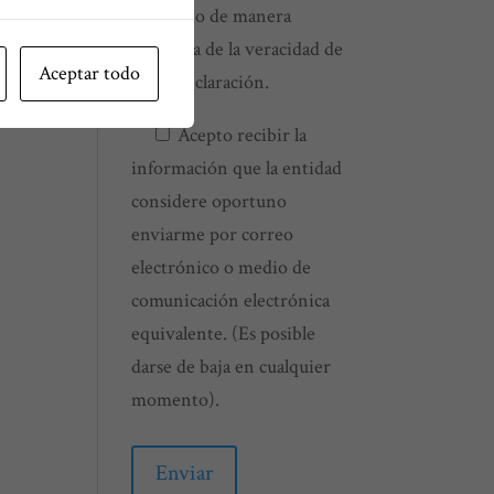
respondo de manera
exclusiva de la veracidad de
Aceptar todo
dicha declaración.
Acepto recibir la
información que la entidad
considere oportuno
enviarme por correo
electrónico o medio de
comunicación electrónica
equivalente. (Es posible
darse de baja en cualquier
momento).