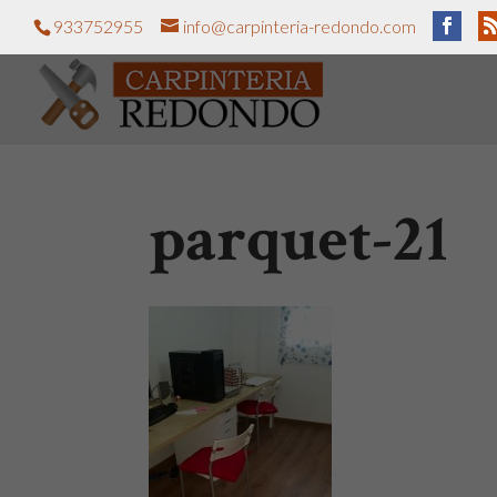
933752955
info@carpinteria-redondo.com
parquet-21